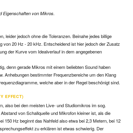
nd Eigenschaften von Mikros.
, leider jedoch ohne die Toleranzen. Beinahe jedes billige
 von 20 Hz - 20 kHz. Entscheidend ist hier jedoch der Zusatz
chung der Kurve vom Idealverlauf in dem angegebenen
htig, denn gerade Mikros mit einem beliebten Sound haben
zw. Anhebungen bestimmter Frequenzbereiche um den Klang
requenzdiagramme, welche aber in der Regel beschönigt sind.
Y EFFECT)
rn, also bei den meisten Live- und Studiomikros im sog.
Abstand von Schallquelle und Mikrofon kleiner ist, als die
ei 150 Hz beginnt das Nahfeld also etwa bei 2,3 Metern, bei 12
prechungseffekt zu erklären ist etwas schwierig. Der