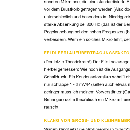
sondern Mikrofone, die eine standardisierte 
vor dem Brustkorb getragen werden (Also do
unterschiedlich und besonders im Niedrigprei
starke Absenkung bei 800 Hz (das ist der Ber
Pegelanhebung bei den hohen Frequenzen (bis
verbessern. Wem ein solches Mikro fehlt, d
FELDLEERLAUFÜBERTRAGUNGSFAKTO
(Der letzte Theoriekram!) Der F. ist sozusage
hierbei gemessen: Wie hoch ist die Ausgang
Schalldruck. Ein Kondensatormikro schafft et
nur schlappe 1 - 2 mV/P (selten auch etwas m
geringer muss ich meinem Vorverstärker (Gain
Behringer) sollte theoretisch ein Mikro mit e
rauscht.
KLANG VON GROSS- UND KLEINMEMBR
Warum klingt jetzt die Großmembran "warm"?