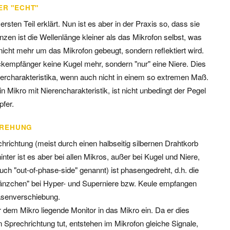
ER "ECHT"
sten Teil erklärt. Nun ist es aber in der Praxis so, dass sie
nzen ist die Wellenlänge kleiner als das Mikrofon selbst, was
 nicht mehr um das Mikrofon gebeugt, sondern reflektiert wird.
ckempfänger keine Kugel mehr, sondern "nur" eine Niere. Dies
ngercharakteristika, wenn auch nicht in einem so extremen Maß.
n Mikro mit Nierencharakteristik, ist nicht unbedingt der Pegel
pfer.
DREHUNG
richtung (meist durch einen halbseitig silbernen Drahtkorb
nter ist es aber bei allen Mikros, außer bei Kugel und Niere,
ch "out-of-phase-side" genannt) ist phasengedreht, d.h. die
hwänzchen" bei Hyper- und Superniere bzw. Keule empfangen
hasenverschiebung.
r dem Mikro liegende Monitor in das Mikro ein. Da er dies
 Sprechrichtung tut, entstehen im Mikrofon gleiche Signale,