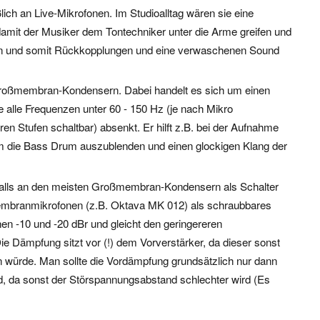
lich an Live-Mikrofonen. Im Studioalltag wären sie eine
damit der Musiker dem Tontechniker unter die Arme greifen und
en und somit Rückkopplungen und eine verwaschenen Sound
 Großmembran-Kondensern. Dabei handelt es sich um einen
e alle Frequenzen unter 60 - 150 Hz (je nach Mikro
n Stufen schaltbar) absenkt. Er hilft z.B. bei der Aufnahme
 die Bass Drum auszublenden und einen glockigen Klang der
falls an den meisten Großmembran-Kondensern als Schalter
embranmikrofonen (z.B. Oktava MK 012) als schraubbares
en -10 und -20 dBr und gleicht den geringereren
 Dämpfung sitzt vor (!) dem Vorverstärker, da dieser sonst
n würde. Man sollte die Vordämpfung grundsätzlich nur dann
d, da sonst der Störspannungsabstand schlechter wird (Es