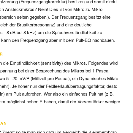
Entzerrung (Frequenzgangkorrektur) besitzen und somit direkt
ch Ansteckmikros? Nein! Dies ist von Mikro zu Mikro
sbereich selten gegeben.). Der Frequenzgang besitzt eine
eich der Brustkorbresonanz) und eine deutliche
 +8 dB bei 8 kHz) um die Sprachverständlichkeit zu
er kann den Frequenzgang aber mit dem Pult-EQ nachbauen.
R
n die Empfindlichkeit (sensitivity) des Mikros. Folgendes wird
spannung bei einer Besprechung des Mikros bei 1 Pascal
wa 5 - 20 mV/P (Millivolt pro Pascal), ein Dynamisches Mikro
ehr). Je höher nun der Feldleerlaufübertragungsfaktor, desto
) am Pult aufdrehen. Wer also ein einfaches Pult hat (z.B.
inem möglichst hohen F. haben, damit der Vorverstärker weniger
AN
 Zuerst sollte man sich dazu im Vergleich die Kleinmembran