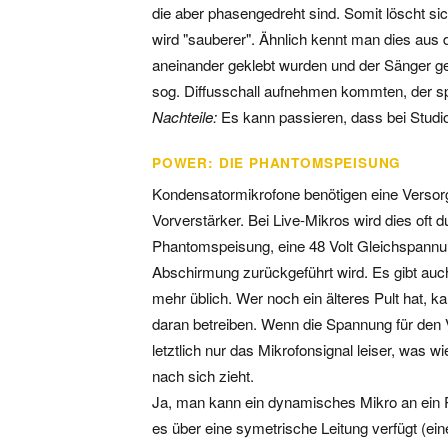
die aber phasengedreht sind. Somit löscht si
wird "sauberer". Ähnlich kennt man dies aus
aneinander geklebt wurden und der Sänger ge
sog. Diffusschall aufnehmen kommten, der s
Nachteile:
Es kann passieren, dass bei Studio
POWER: DIE PHANTOMSPEISUNG
Kondensatormikrofone benötigen eine Verso
Vorverstärker. Bei Live-Mikros wird dies oft d
Phantomspeisung, eine 48 Volt Gleichspannu
Abschirmung zurückgeführt wird. Es gibt auch 
mehr üblich. Wer noch ein älteres Pult hat, k
daran betreiben. Wenn die Spannung für den Vor
letztlich nur das Mikrofonsignal leiser, wa
nach sich zieht.
Ja, man kann ein dynamisches Mikro an ein P
es über eine symetrische Leitung verfügt (eine 