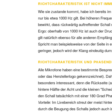
RICHTCHARAKTERISTIK IST NICHT IMM
Wie sie zustande kommt, habe ich bereits im er
nur bis etwa 1000 Hz gilt. Bei höheren Freque
bewirkt, dass rückwärtig auftreffender Schall
Ergo: oberhalb von 1000 Hz ist auch der Dru
gilt natürlich ebenso für alle anderen Empfä
Spricht man beispielsweise von der Seite in ei
geringer, jedoch wird der Klang eindeutig dum
RICHTCHARAKTERISTIK UND PHASEN
Alle Mikrofone haben eine bestimmte Besprech
oder das Herstellerlogo gekennzeichnet). Dahi
besonders interessant, denn die Rückseite (au
hintere Hälfte der Acht und die kleinen "Sc
den Schall tatsächlich mit einer 180 Grad P
Vorteile:
Im Livebereich streut der meist hinte
durch die Beugung des Schalls jedoch auch in