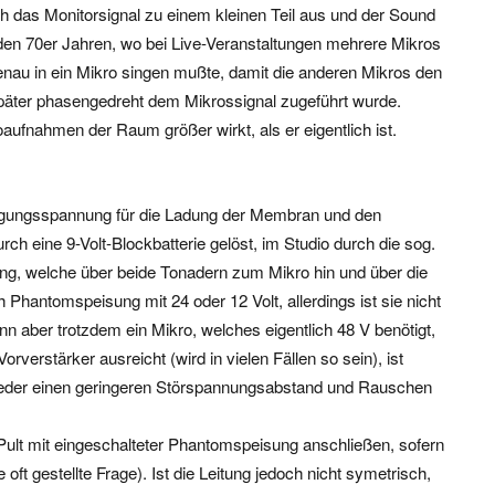
ch das Monitorsignal zu einem kleinen Teil aus und der Sound
 den 70er Jahren, wo bei Live-Veranstaltungen mehrere Mikros
nau in ein Mikro singen mußte, damit die anderen Mikros den
päter phasengedreht dem Mikrossignal zugeführt wurde.
aufnahmen der Raum größer wirkt, als er eigentlich ist.
rgungsspannung für die Ladung der Membran und den
urch eine 9-Volt-Blockbatterie gelöst, im Studio durch die sog.
ng, welche über beide Tonadern zum Mikro hin und über die
Phantomspeisung mit 24 oder 12 Volt, allerdings ist sie nicht
ann aber trotzdem ein Mikro, welches eigentlich 48 V benötigt,
verstärker ausreicht (wird in vielen Fällen so sein), ist
s wieder einen geringeren Störspannungsabstand und Rauschen
ult mit eingeschalteter Phantomspeisung anschließen, sofern
oft gestellte Frage). Ist die Leitung jedoch nicht symetrisch,