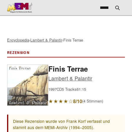
Encyclopedia
›
Lambert & Palantir
›
Finis Terrae
REZENSION
Finis Terrae
Lambert & Palantir
1997
CD
5 Tracks
61:15
★★★★☆
8/10
(4 Stimmen)
Diese Rezension wurde von Frank Korf verfasst und
stammt aus dem MEMI-Archiv (1994–2005).